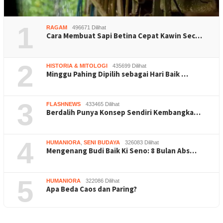
1
RAGAM
496671 Dilihat
Cara Membuat Sapi Betina Cepat Kawin Sec…
2
HISTORIA & MITOLOGI
435699 Dilihat
Minggu Pahing Dipilih sebagai Hari Baik …
3
FLASHNEWS
433465 Dilihat
Berdalih Punya Konsep Sendiri Kembangka…
4
HUMANIORA
,
SENI BUDAYA
326083 Dilihat
Mengenang Budi Baik Ki Seno: 8 Bulan Abs…
5
HUMANIORA
322086 Dilihat
Apa Beda Caos dan Paring?