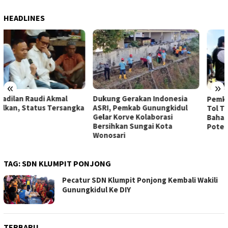
HEADLINES
«
»
Dukung Gerakan Indonesia
Pemkab Gunungkidul Dorong
ASRI, Pemkab Gunungkidul
Tol Tembus Nglanggeran,
Gelar Korve Kolaborasi
Bahas Akses Jalan hingga
Bersihkan Sungai Kota
Potensi Pariwisata
Wonosari
TAG:
SDN KLUMPIT PONJONG
Pecatur SDN Klumpit Ponjong Kembali Wakili
Gunungkidul Ke DIY
TERBARU