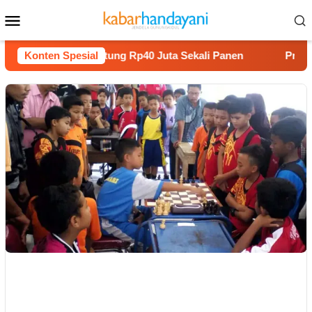
Loncat
Menu
ke
Mobile
konten
anam Melon Untung Rp40 Juta Sekali Panen
Konten Spesial
Praperadilan