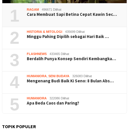
1
RAGAM
496671 Dilihat
Cara Membuat Sapi Betina Cepat Kawin Sec…
2
HISTORIA & MITOLOGI
435699 Dilihat
Minggu Pahing Dipilih sebagai Hari Baik …
3
FLASHNEWS
433465 Dilihat
Berdalih Punya Konsep Sendiri Kembangka…
4
HUMANIORA
,
SENI BUDAYA
326083 Dilihat
Mengenang Budi Baik Ki Seno: 8 Bulan Abs…
5
HUMANIORA
322086 Dilihat
Apa Beda Caos dan Paring?
TOPIK POPULER