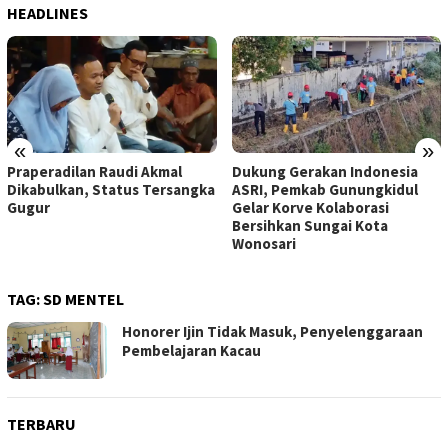
HEADLINES
«
»
Dukung Gerakan Indonesia
Pemkab Gunungkidul Dorong
ASRI, Pemkab Gunungkidul
Tol Tembus Nglanggeran,
Gelar Korve Kolaborasi
Bahas Akses Jalan hingga
Bersihkan Sungai Kota
Potensi Pariwisata
Wonosari
TAG:
SD MENTEL
Honorer Ijin Tidak Masuk, Penyelenggaraan
Pembelajaran Kacau
TERBARU