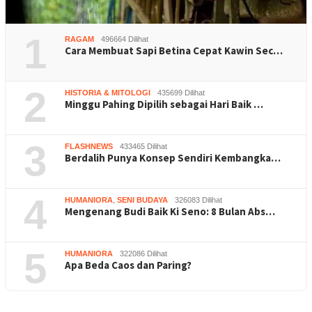
1
RAGAM
496664 Dilihat
Cara Membuat Sapi Betina Cepat Kawin Sec…
2
HISTORIA & MITOLOGI
435699 Dilihat
Minggu Pahing Dipilih sebagai Hari Baik …
3
FLASHNEWS
433465 Dilihat
Berdalih Punya Konsep Sendiri Kembangka…
4
HUMANIORA
,
SENI BUDAYA
326083 Dilihat
Mengenang Budi Baik Ki Seno: 8 Bulan Abs…
5
HUMANIORA
322086 Dilihat
Apa Beda Caos dan Paring?