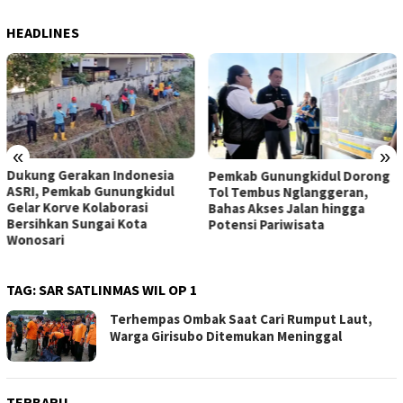
HEADLINES
«
»
Dukung Gerakan Indonesia
Pemkab Gunungkidul Dorong
ASRI, Pemkab Gunungkidul
Tol Tembus Nglanggeran,
Gelar Korve Kolaborasi
Bahas Akses Jalan hingga
Bersihkan Sungai Kota
Potensi Pariwisata
Wonosari
TAG:
SAR SATLINMAS WIL OP 1
Terhempas Ombak Saat Cari Rumput Laut,
Warga Girisubo Ditemukan Meninggal
TERBARU