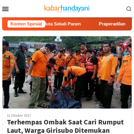
Loncat
Menu
ke
Mobile
konten
 Untung Rp40 Juta Sekali Panen
Konten Spesial
Praperadilan Raudi Akm
11 Oktober 2017
Terhempas Ombak Saat Cari Rumput
Laut, Warga Girisubo Ditemukan