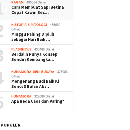
1
RAGAM
496664 Dilihat
Cara Membuat Sapi Betina
Cepat Kawin Sec…
2
HISTORIA & MITOLOGI
435699
Dilihat
Minggu Pahing Dipilih
sebagai Hari Baik …
3
FLASHNEWS
433465 Dilihat
Berdalih Punya Konsep
Sendiri Kembangka…
4
HUMANIORA
,
SENI BUDAYA
326083
Dilihat
Mengenang Budi Baik Ki
Seno: 8 Bulan Abs…
5
HUMANIORA
322086 Dilihat
Apa Beda Caos dan Paring?
 POPULER