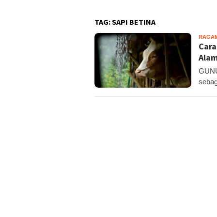
TAG:
SAPI BETINA
RAGA
Cara
Alam
GUNU
sebag