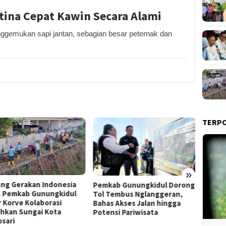
tina Cepat Kawin Secara Alami
emukan sapi jantan, sebagian besar peternak dan
TERP
»
Film “Nalar” Karya Guru SD
Kerja 
ab Gunungkidul Dorong
Raih Juara 1 Lomba Video
Roni B
Tembus Nglanggeran,
Literasi Gunungkidul 2026
Melon
s Akses Jalan hingga
Sekali
nsi Pariwisata