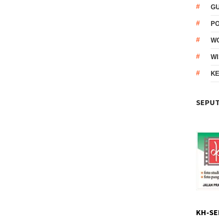
G
P
W
WI
KE
SEPUT
KH-SE