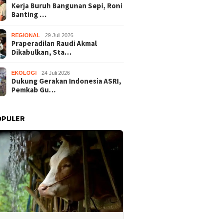
Kerja Buruh Bangunan Sepi, Roni
Banting …
REGIONAL
29 Juli 2026
Praperadilan Raudi Akmal
Dikabulkan, Sta…
EKOLOGI
24 Juli 2026
Dukung Gerakan Indonesia ASRI,
Pemkab Gu…
OPULER
Buruh Bangunan Sepi,
Praperadilan Raudi Akmal
Dukung 
anting Stir Tanam
Dikabulkan, Status
ASRI, P
 Untung Rp40 Juta
Tersangka Gugur
Gelar K
 Panen
Bersihk
Wonosar