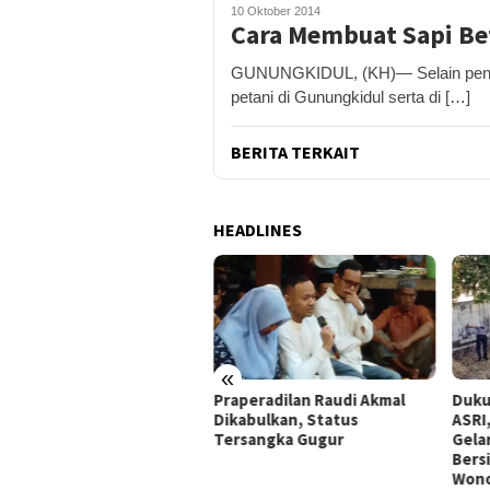
10 Oktober 2014
Cara Membuat Sapi Be
GUNUNGKIDUL, (KH)— Selain pengg
petani di Gunungkidul serta di […]
BERITA TERKAIT
HEADLINES
«
peradilan Raudi Akmal
Dukung Gerakan Indonesia
Pemk
abulkan, Status
ASRI, Pemkab Gunungkidul
Tol 
rsangka Gugur
Gelar Korve Kolaborasi
Baha
Bersihkan Sungai Kota
Pote
Wonosari