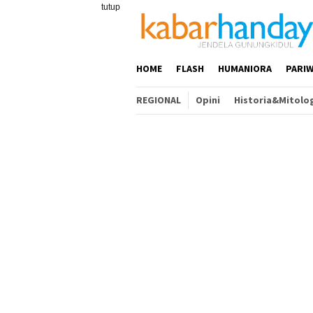
Loncat
tutup
ke
konten
HOME
FLASH
HUMANIORA
PARIW
REGIONAL
Opini
Historia&Mitolo