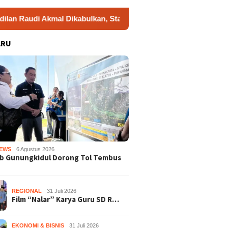
Akmal Dikabulkan, Status Tersangka Gugur
Dukung Gera
ARU
EWS
6 Agustus 2026
b Gunungkidul Dorong Tol Tembus
REGIONAL
31 Juli 2026
Film “Nalar” Karya Guru SD R…
EKONOMI & BISNIS
31 Juli 2026