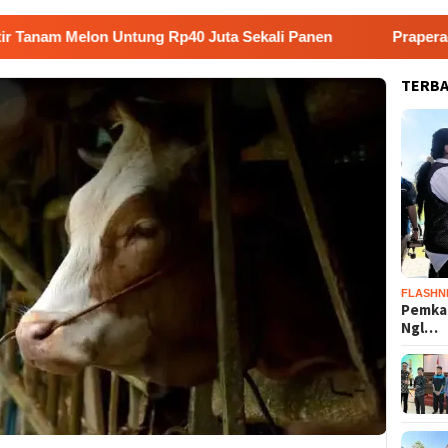
lon Untung Rp40 Juta Sekali Panen
Praperadilan Raudi 
TERB
FLASHN
Pemka
Ngl…