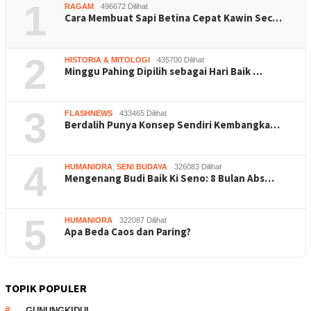
1
RAGAM
496672 Dilihat
Cara Membuat Sapi Betina Cepat Kawin Sec…
2
HISTORIA & MITOLOGI
435700 Dilihat
Minggu Pahing Dipilih sebagai Hari Baik …
3
FLASHNEWS
433465 Dilihat
Berdalih Punya Konsep Sendiri Kembangka…
4
HUMANIORA
,
SENI BUDAYA
326083 Dilihat
Mengenang Budi Baik Ki Seno: 8 Bulan Abs…
5
HUMANIORA
322087 Dilihat
Apa Beda Caos dan Paring?
TOPIK POPULER
GUNUNGKIDUL