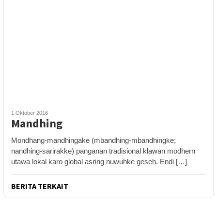
1 Oktober 2016
Mandhing
Mondhang-mandhingake (mbandhing-mbandhingke;
nandhing-sarirakke) panganan tradisional klawan modhern
utawa lokal karo global asring nuwuhke geseh. Endi […]
BERITA TERKAIT