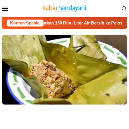
Loncat
Menu
ke
Mobile
konten
et Dhuafa Salurkan 150 Ribu Liter Air Bersih ke Pelosok Gunun
Konten Spesial