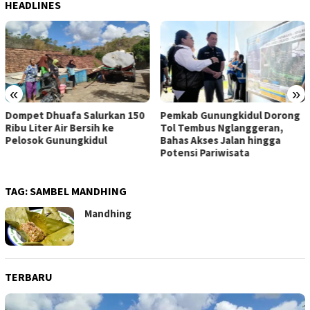
HEADLINES
«
»
Film “Nalar” Karya Guru SD
Pemkab Gunungkidul Dorong
Raih Juara 1 Lomba Video
Tol Tembus Nglanggeran,
Literasi Gunungkidul 2026
Bahas Akses Jalan hingga
Potensi Pariwisata
TAG:
SAMBEL MANDHING
Mandhing
TERBARU