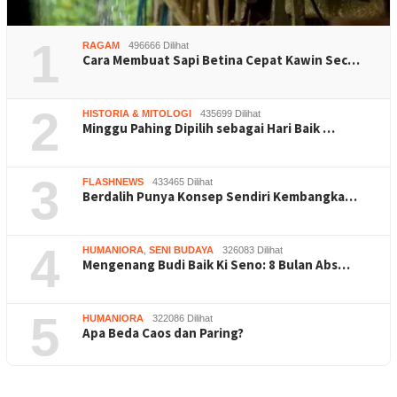
1
RAGAM
496666 Dilihat
Cara Membuat Sapi Betina Cepat Kawin Sec…
2
HISTORIA & MITOLOGI
435699 Dilihat
Minggu Pahing Dipilih sebagai Hari Baik …
3
FLASHNEWS
433465 Dilihat
Berdalih Punya Konsep Sendiri Kembangka…
4
HUMANIORA
,
SENI BUDAYA
326083 Dilihat
Mengenang Budi Baik Ki Seno: 8 Bulan Abs…
5
HUMANIORA
322086 Dilihat
Apa Beda Caos dan Paring?