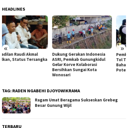
HEADLINES
«
»
Dukung Gerakan Indonesia
Pemkab Gunungkidul Dorong
ASRI, Pemkab Gunungkidul
Tol Tembus Nglanggeran,
Gelar Korve Kolaborasi
Bahas Akses Jalan hingga
Bersihkan Sungai Kota
Potensi Pariwisata
Wonosari
TAG:
RADEN NGABEHI DJOYOWIKRAMA
Ragam Umat Beragama Sukseskan Grebeg
Besar Gunung Wijil
TERBARU