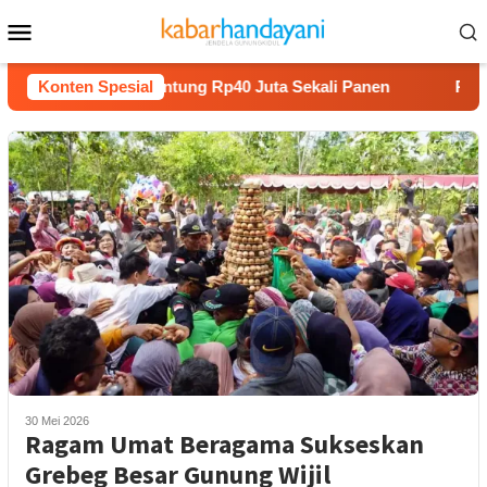
Loncat
Menu
ke
Mobile
konten
Tanam Melon Untung Rp40 Juta Sekali Panen
Konten Spesial
Praperadil
30 Mei 2026
Ragam Umat Beragama Sukseskan
Grebeg Besar Gunung Wijil