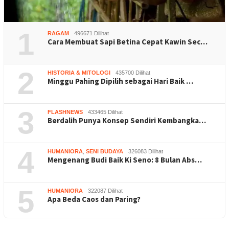
1
RAGAM
496671 Dilihat
Cara Membuat Sapi Betina Cepat Kawin Sec…
2
HISTORIA & MITOLOGI
435700 Dilihat
Minggu Pahing Dipilih sebagai Hari Baik …
3
FLASHNEWS
433465 Dilihat
Berdalih Punya Konsep Sendiri Kembangka…
4
HUMANIORA
,
SENI BUDAYA
326083 Dilihat
Mengenang Budi Baik Ki Seno: 8 Bulan Abs…
5
HUMANIORA
322087 Dilihat
Apa Beda Caos dan Paring?