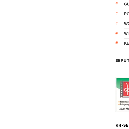
G
P
W
WI
KE
SEPUT
KH-SE