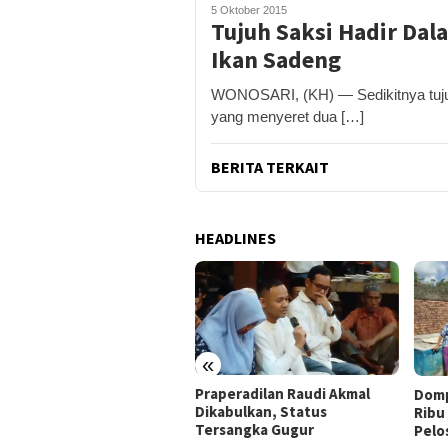
5 Oktober 2015
Tujuh Saksi Hadir Dal
Ikan Sadeng
WONOSARI, (KH) — Sedikitnya tujuh
yang menyeret dua […]
BERITA TERKAIT
HEADLINES
«
ja Buruh Bangunan Sepi,
Praperadilan Raudi Akmal
Domp
i Banting Stir Tanam
Dikabulkan, Status
Ribu 
on Untung Rp40 Juta
Tersangka Gugur
Pelo
ali Panen