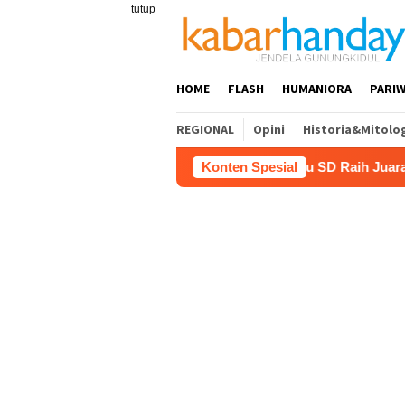
Loncat
tutup
ke
konten
HOME
FLASH
HUMANIORA
PARIW
REGIONAL
Opini
Historia&Mitolo
isata
Film “Nalar” Karya Guru SD Raih Juara 1 Lomba V
Konten Spesial