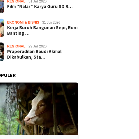
REGIONAL
31 Juli 2026
Film “Nalar” Karya Guru SD R…
EKONOMI & BISNIS
31 Juli 2026
Kerja Buruh Bangunan Sepi, Roni
Banting …
REGIONAL
29 Juli 2026
Praperadilan Raudi Akmal
Dikabulkan, Sta…
OPULER
Nalar” Karya Guru SD
Kerja Buruh Bangunan Sepi,
Prapera
uara 1 Lomba Video
Roni Banting Stir Tanam
Dikabul
si Gunungkidul 2026
Melon Untung Rp40 Juta
Tersang
Sekali Panen