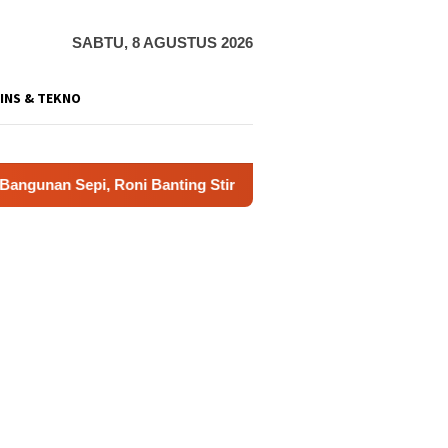
SABTU, 8 AGUSTUS 2026
INS & TEKNO
epi, Roni Banting Stir Tanam Melon Untung Rp40 Juta Sekali P