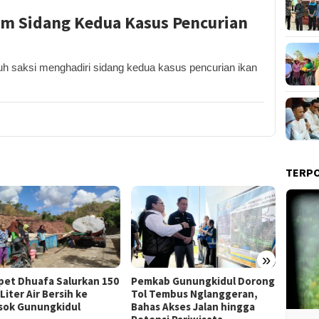
am Sidang Kedua Kasus Pencurian
 saksi menghadiri sidang kedua kasus pencurian ikan
TERP
»
Film “
et Dhuafa Salurkan 150
Pemkab Gunungkidul Dorong
Raih J
Liter Air Bersih ke
Tol Tembus Nglanggeran,
Litera
sok Gunungkidul
Bahas Akses Jalan hingga