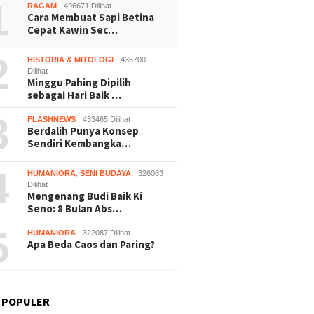
1
RAGAM
496671 Dilihat
Cara Membuat Sapi Betina
Cepat Kawin Sec…
2
HISTORIA & MITOLOGI
435700
Dilihat
Minggu Pahing Dipilih
sebagai Hari Baik …
3
FLASHNEWS
433465 Dilihat
Berdalih Punya Konsep
Sendiri Kembangka…
4
HUMANIORA
,
SENI BUDAYA
326083
Dilihat
Mengenang Budi Baik Ki
Seno: 8 Bulan Abs…
5
HUMANIORA
322087 Dilihat
Apa Beda Caos dan Paring?
 POPULER