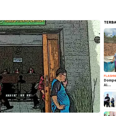
TERB
FLASHN
Dompet
Ai…