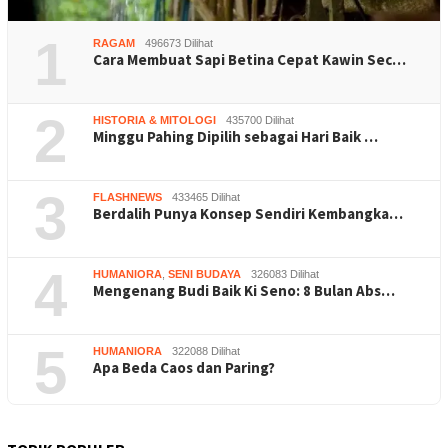
1
RAGAM
496673 Dilihat
Cara Membuat Sapi Betina Cepat Kawin Sec…
2
HISTORIA & MITOLOGI
435700 Dilihat
Minggu Pahing Dipilih sebagai Hari Baik …
3
FLASHNEWS
433465 Dilihat
Berdalih Punya Konsep Sendiri Kembangka…
4
HUMANIORA
,
SENI BUDAYA
326083 Dilihat
Mengenang Budi Baik Ki Seno: 8 Bulan Abs…
5
HUMANIORA
322088 Dilihat
Apa Beda Caos dan Paring?