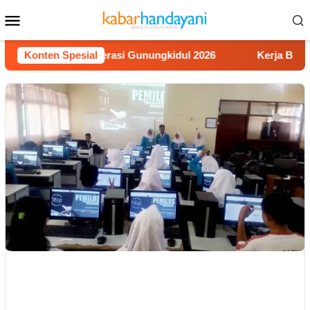
Loncat
Menu
ke
Mobile
konten
omba Video Literasi Gunungkidul 2026
Konten Spesial
Kerja Buruh Bang