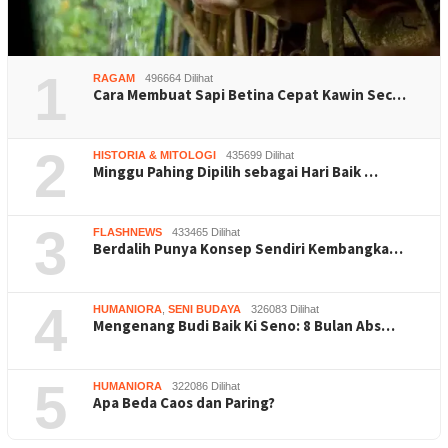
1
RAGAM
496664 Dilihat
Cara Membuat Sapi Betina Cepat Kawin Sec…
2
HISTORIA & MITOLOGI
435699 Dilihat
Minggu Pahing Dipilih sebagai Hari Baik …
3
FLASHNEWS
433465 Dilihat
Berdalih Punya Konsep Sendiri Kembangka…
4
HUMANIORA
,
SENI BUDAYA
326083 Dilihat
Mengenang Budi Baik Ki Seno: 8 Bulan Abs…
5
HUMANIORA
322086 Dilihat
Apa Beda Caos dan Paring?