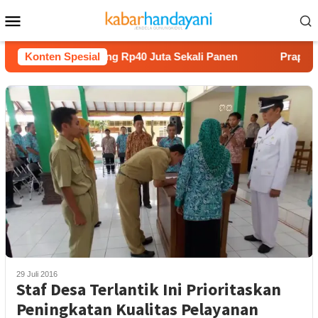
Loncat
Menu
ke
Mobile
konten
am Melon Untung Rp40 Juta Sekali Panen
Konten Spesial
Praperadilan R
29 Juli 2016
Staf Desa Terlantik Ini Prioritaskan
Peningkatan Kualitas Pelayanan