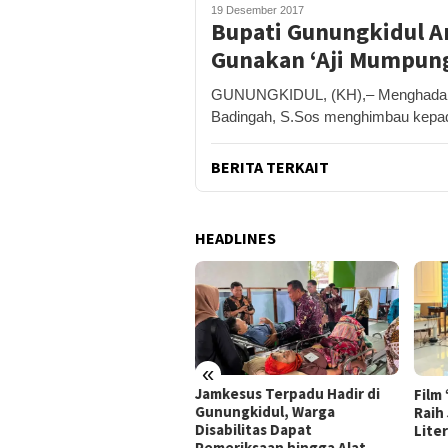
19 Desember 2017
Bupati Gunungkidul A
Gunakan ‘Aji Mumpun
GUNUNGKIDUL, (KH),– Menghadapi l
Badingah, S.Sos menghimbau kepa
BERITA TERKAIT
HEADLINES
«
ung Gerakan Indonesia
Jamkesus Terpadu Hadir di
Film
I, Pemkab Gunungkidul
Gunungkidul, Warga
Raih
ar Korve Kolaborasi
Disabilitas Dapat
Lite
sihkan Sungai Kota
Pemeriksaan hingga Alat