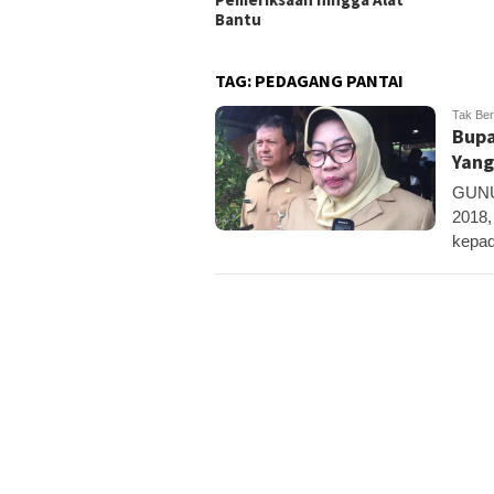
nosari
Bantu
TAG:
PEDAGANG PANTAI
Tak Ber
Bupa
Yang
GUNUN
2018,
kepad