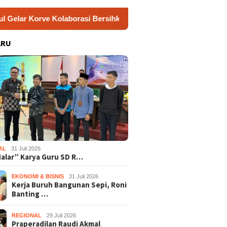
e Kolaborasi Bersihkan Sungai Kota Wonosari
Jamkesus
ARU
AL
31 Juli 2026
Nalar” Karya Guru SD R…
EKONOMI & BISNIS
31 Juli 2026
Kerja Buruh Bangunan Sepi, Roni
Banting …
REGIONAL
29 Juli 2026
Praperadilan Raudi Akmal