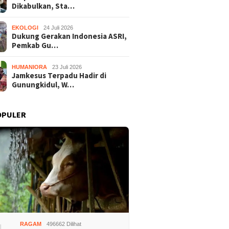
Dikabulkan, Sta…
EKOLOGI
24 Juli 2026
Dukung Gerakan Indonesia ASRI,
Pemkab Gu…
HUMANIORA
23 Juli 2026
Jamkesus Terpadu Hadir di
Gunungkidul, W…
OPULER
adilan Raudi Akmal
Dukung Gerakan Indonesia
Jamkesu
lkan, Status
ASRI, Pemkab Gunungkidul
Gunungk
ngka Gugur
Gelar Korve Kolaborasi
Disabili
RAGAM
496662 Dilihat
Bersihkan Sungai Kota
Pemerik