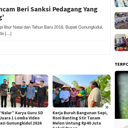
ncam Beri Sanksi Pedagang Yang
g’
ibur Natal dan Tahun Baru 2018, Bupati Gunungkidul,
da […]
TERP
»
Praper
 “Nalar” Karya Guru SD
Kerja Buruh Bangunan Sepi,
Dikabu
 Juara 1 Lomba Video
Roni Banting Stir Tanam
Tersa
rasi Gunungkidul 2026
Melon Untung Rp40 Juta