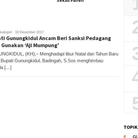
Sekali Panen
kategori
Kandar
19 Desember 2017
ti Gunungkidul Ancam Beri Sanksi Pedagang
 Gunakan ‘Aji Mumpung’
GKIDUL, (KH),– Menghadapi libur Natal dan Tahun Baru
 Bupati Gunungkidul, Badingah, S.Sos menghimbau
a […]
TOPIK
G