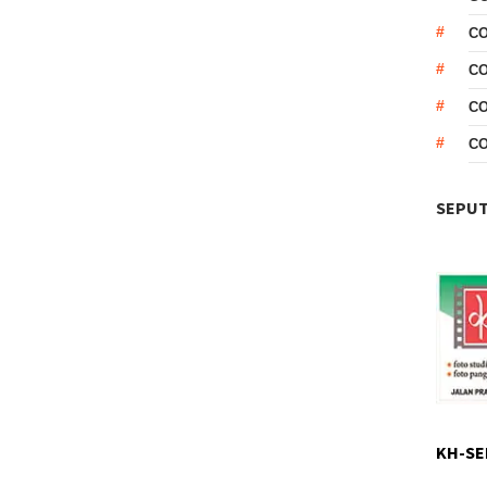
CO
CO
C
C
SEPUT
KH-SE