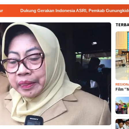
kung Gerakan Indonesia ASRI, Pemkab Gunungkidul Gelar Korv
TERB
REGION
Film “