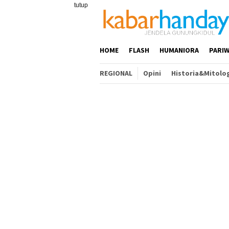
Loncat
tutup
ke
konten
HOME
FLASH
HUMANIORA
PARIW
REGIONAL
Opini
Historia&Mitolo