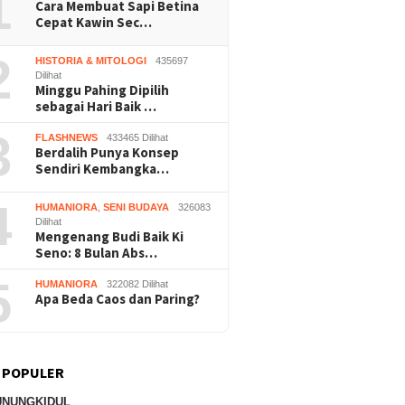
1
Cara Membuat Sapi Betina
Wonosari
Bantu
Cepat Kawin Sec…
2
HISTORIA & MITOLOGI
435697
Dilihat
Minggu Pahing Dipilih
sebagai Hari Baik …
3
FLASHNEWS
433465 Dilihat
Berdalih Punya Konsep
Sendiri Kembangka…
4
HUMANIORA
,
SENI BUDAYA
326083
Dilihat
Mengenang Budi Baik Ki
Seno: 8 Bulan Abs…
5
HUMANIORA
322082 Dilihat
Apa Beda Caos dan Paring?
 POPULER
UNUNGKIDUL