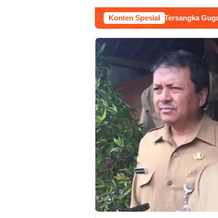
lan Raudi Akmal Dikabulkan, Status Tersangka Gugur
Konten Spesial
Du