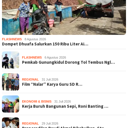
FLASHNEWS
8 Agustus 2026
Dompet Dhuafa Salurkan 150 Ribu Liter Ai…
FLASHNEWS
6 Agustus 2026
Pemkab Gunungkidul Dorong Tol Tembus Ngl…
REGIONAL
31 Juli 2026
Film “Nalar” Karya Guru SD R…
EKONOMI & BISNIS
31 Juli 2026
Kerja Buruh Bangunan Sepi, Roni Banting …
REGIONAL
29 Juli 2026