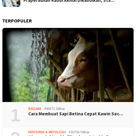
Praperadilan Raudi Akmal Dikabulkan, Sta…
TERPOPULER
1
RAGAM
496671 Dilihat
Cara Membuat Sapi Betina Cepat Kawin Sec…
HISTORIA & MITOLOGI
435700 Dilihat