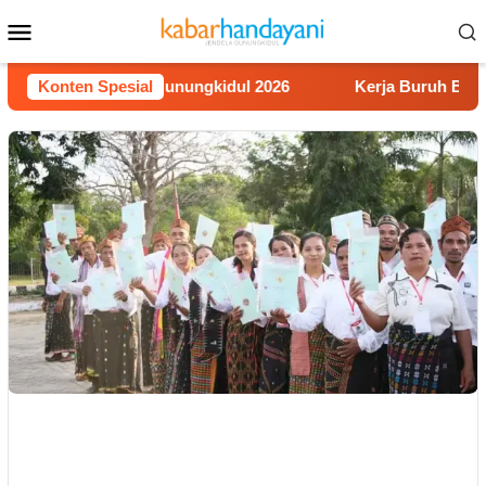
Loncat
Menu
ke
Mobile
konten
Video Literasi Gunungkidul 2026
Konten Spesial
Kerja Buruh Bangunan 