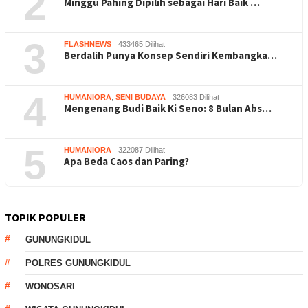
2
Minggu Pahing Dipilih sebagai Hari Baik …
3
FLASHNEWS
433465 Dilihat
Berdalih Punya Konsep Sendiri Kembangka…
4
HUMANIORA
,
SENI BUDAYA
326083 Dilihat
Mengenang Budi Baik Ki Seno: 8 Bulan Abs…
5
HUMANIORA
322087 Dilihat
Apa Beda Caos dan Paring?
TOPIK POPULER
GUNUNGKIDUL
POLRES GUNUNGKIDUL
WONOSARI