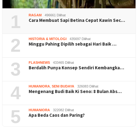
1
RAGAM
496661 Dilihat
Cara Membuat Sapi Betina Cepat Kawin Sec…
2
HISTORIA & MITOLOGI
435697 Dilihat
Minggu Pahing Dipilih sebagai Hari Baik …
3
FLASHNEWS
433465 Dilihat
Berdalih Punya Konsep Sendiri Kembangka…
4
HUMANIORA
,
SENI BUDAYA
326083 Dilihat
Mengenang Budi Baik Ki Seno: 8 Bulan Abs…
5
HUMANIORA
322082 Dilihat
Apa Beda Caos dan Paring?