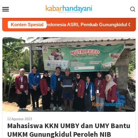
Loncat
Menu
ke
Mobile
konten
ung Gerakan Indonesia ASRI, Pemkab Gunungkidul Gelar Korve
Konten Spesial
12 Agustus 2023
Mahasiswa KKN UMBY dan UMY Bantu
UMKM Gunungkidul Peroleh NIB