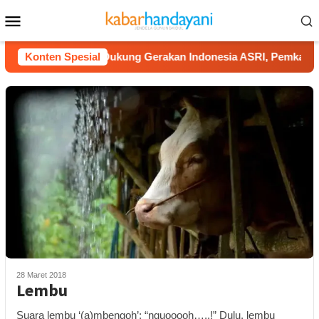
Loncat
Menu
ke
Mobile
konten
Gugur
Konten Spesial
Dukung Gerakan Indonesia ASRI, Pemkab Gunungki
28 Maret 2018
Lembu
Suara lembu ‘(a)mbengoh’: “nguooooh…..!” Dulu, lembu