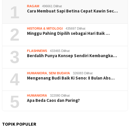
1
RAGAM
496661 Dilihat
Cara Membuat Sapi Betina Cepat Kawin Sec…
2
HISTORIA & MITOLOGI
435697 Dilihat
Minggu Pahing Dipilih sebagai Hari Baik …
3
FLASHNEWS
433465 Dilihat
Berdalih Punya Konsep Sendiri Kembangka…
4
HUMANIORA
,
SENI BUDAYA
326083 Dilihat
Mengenang Budi Baik Ki Seno: 8 Bulan Abs…
5
HUMANIORA
322080 Dilihat
Apa Beda Caos dan Paring?
TOPIK POPULER