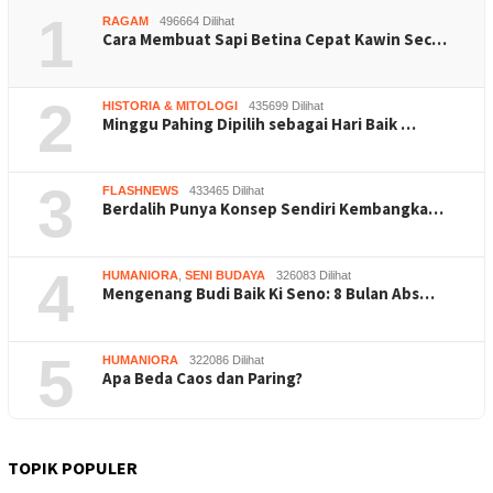
1
RAGAM
496664 Dilihat
Cara Membuat Sapi Betina Cepat Kawin Sec…
2
HISTORIA & MITOLOGI
435699 Dilihat
Minggu Pahing Dipilih sebagai Hari Baik …
3
FLASHNEWS
433465 Dilihat
Berdalih Punya Konsep Sendiri Kembangka…
4
HUMANIORA
,
SENI BUDAYA
326083 Dilihat
Mengenang Budi Baik Ki Seno: 8 Bulan Abs…
5
HUMANIORA
322086 Dilihat
Apa Beda Caos dan Paring?
TOPIK POPULER