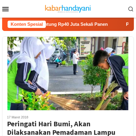
Loncat
Menu
ke
Mobile
konten
anam Melon Untung Rp40 Juta Sekali Panen
Konten Spesial
Praperadila
17 Maret 2018
Peringati Hari Bumi, Akan
Dilaksanakan Pemadaman Lampu