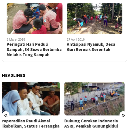
3 Maret 2018
17 April 2016
Peringati Hari Peduli
Antisipasi Nyamuk, Desa
Sampah, 36 Siswa Berlomba
Gari Reresik Serentak
Melukis Tong Sampah
HEADLINES
«
»
Dukung Gerakan Indonesia
Pemkab Gunungkidul Dorong
ASRI, Pemkab Gunungkidul
Tol Tembus Nglanggeran,