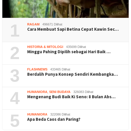
1
RAGAM
496671 Dilihat
Cara Membuat Sapi Betina Cepat Kawin Sec…
2
HISTORIA & MITOLOGI
435699 Dilihat
Minggu Pahing Dipilih sebagai Hari Baik …
3
FLASHNEWS
433465 Dilihat
Berdalih Punya Konsep Sendiri Kembangka…
4
HUMANIORA
,
SENI BUDAYA
326083 Dilihat
Mengenang Budi Baik Ki Seno: 8 Bulan Abs…
5
HUMANIORA
322086 Dilihat
Apa Beda Caos dan Paring?