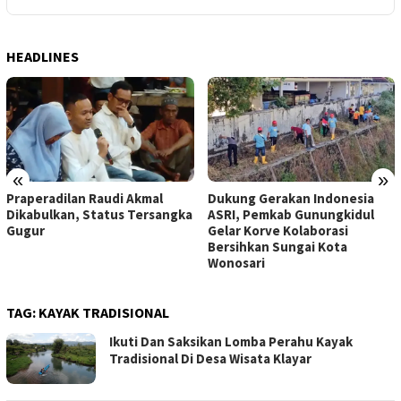
HEADLINES
«
»
Dukung Gerakan Indonesia
Pemkab Gunungkidul Dorong
ASRI, Pemkab Gunungkidul
Tol Tembus Nglanggeran,
Gelar Korve Kolaborasi
Bahas Akses Jalan hingga
Bersihkan Sungai Kota
Potensi Pariwisata
Wonosari
TAG:
KAYAK TRADISIONAL
Ikuti Dan Saksikan Lomba Perahu Kayak
Tradisional Di Desa Wisata Klayar