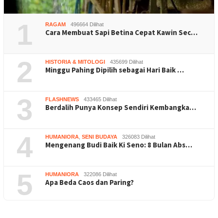
1
RAGAM
496664 Dilihat
Cara Membuat Sapi Betina Cepat Kawin Sec…
2
HISTORIA & MITOLOGI
435699 Dilihat
Minggu Pahing Dipilih sebagai Hari Baik …
3
FLASHNEWS
433465 Dilihat
Berdalih Punya Konsep Sendiri Kembangka…
4
HUMANIORA
,
SENI BUDAYA
326083 Dilihat
Mengenang Budi Baik Ki Seno: 8 Bulan Abs…
5
HUMANIORA
322086 Dilihat
Apa Beda Caos dan Paring?