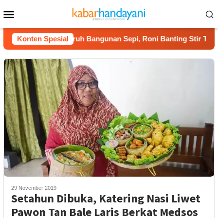
Loncat
Menu
ke
Mobile
konten
Konten Spesial
Kerja Buruh Bangunan Sepi, Roni Banting Stir Tanam Me
29 November 2019
Setahun Dibuka, Katering Nasi Liwet
Pawon Tan Bale Laris Berkat Medsos