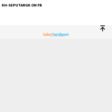
KH-SEPUTARGK ON FB
TENTANG KAMI
KODE ETIK
PEDOMAN MEDIA SIBER
KETENTUAN PENGGUNAAN
PRIVACY POLICY
DISCLAIMER
INDEKS
REDAKSI
PASANG IKLAN
JARINGAN SOCIAL
Facebook
Instagram
Youtube
Tiktok
RSS