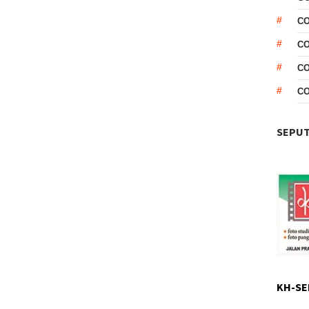
CO
CO
C
C
SEPUT
KH-SE