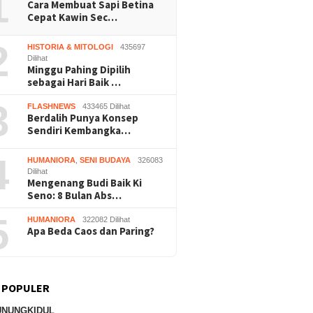
1
Cara Membuat Sapi Betina
Cepat Kawin Sec…
2
HISTORIA & MITOLOGI
435697
Dilihat
Minggu Pahing Dipilih
sebagai Hari Baik …
3
FLASHNEWS
433465 Dilihat
Berdalih Punya Konsep
Sendiri Kembangka…
4
HUMANIORA
,
SENI BUDAYA
326083
Dilihat
Mengenang Budi Baik Ki
Seno: 8 Bulan Abs…
5
HUMANIORA
322082 Dilihat
Apa Beda Caos dan Paring?
 POPULER
UNUNGKIDUL