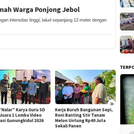
umah Warga Ponjong Jebol
n intensitas tinggi, talud sepanjang 12 meter dengan
TERP
»
Praper
 “Nalar” Karya Guru SD
Kerja Buruh Bangunan Sepi,
Dikabu
 Juara 1 Lomba Video
Roni Banting Stir Tanam
Tersa
rasi Gunungkidul 2026
Melon Untung Rp40 Juta
Sekali Panen