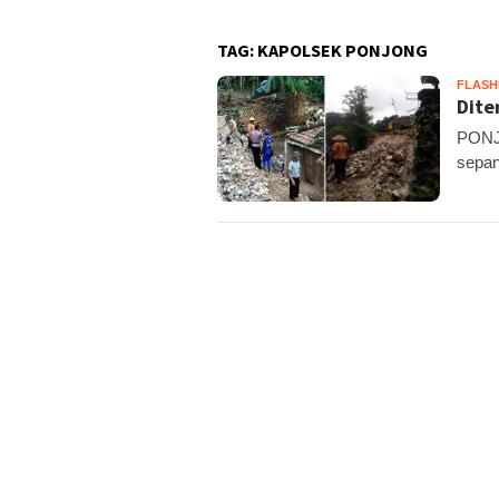
TAG:
KAPOLSEK PONJONG
FLAS
Dite
PONJO
sepan