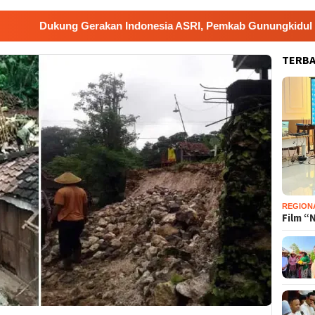
ng Gerakan Indonesia ASRI, Pemkab Gunungkidul Gelar Korve 
TERB
REGION
Film “