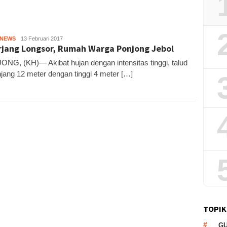
HNEWS
Kandar
13 Februari 2017
rjang Longsor, Rumah Warga Ponjong Jebol
NG, (KH)— Akibat hujan dengan intensitas tinggi, talud
jang 12 meter dengan tinggi 4 meter […]
TOPIK
G