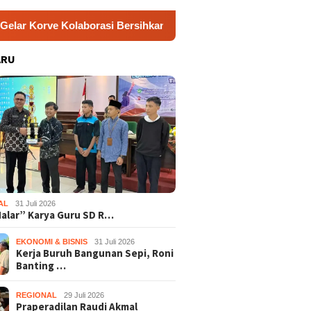
Kolaborasi Bersihkan Sungai Kota Wonosari
Jamkesus T
ARU
AL
31 Juli 2026
Nalar” Karya Guru SD R…
EKONOMI & BISNIS
31 Juli 2026
Kerja Buruh Bangunan Sepi, Roni
Banting …
REGIONAL
29 Juli 2026
Praperadilan Raudi Akmal