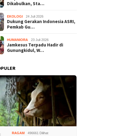
Dikabulkan, Sta…
EKOLOGI
24 Juli 2026
Dukung Gerakan Indonesia ASRI,
Pemkab Gu…
HUMANIORA
23 Juli 2026
Jamkesus Terpadu Hadir di
Gunungkidul, W…
OPULER
adilan Raudi Akmal
Dukung Gerakan Indonesia
Jamkesu
lkan, Status
ASRI, Pemkab Gunungkidul
Gunungk
ngka Gugur
Gelar Korve Kolaborasi
Disabili
Bersihkan Sungai Kota
Pemerik
Wonosari
Bantu
RAGAM
496661 Dilihat