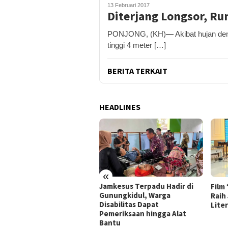
13 Februari 2017
Diterjang Longsor, R
PONJONG, (KH)— Akibat hujan denga
tinggi 4 meter […]
BERITA TERKAIT
HEADLINES
«
ung Gerakan Indonesia
Jamkesus Terpadu Hadir di
Film
I, Pemkab Gunungkidul
Gunungkidul, Warga
Raih
ar Korve Kolaborasi
Disabilitas Dapat
Lite
sihkan Sungai Kota
Pemeriksaan hingga Alat
nosari
Bantu