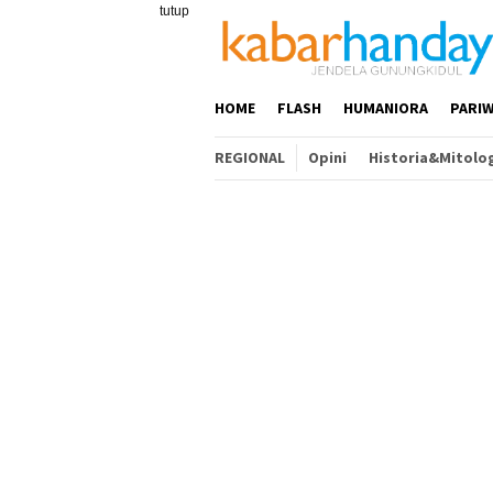
Loncat
tutup
ke
konten
HOME
FLASH
HUMANIORA
PARIW
REGIONAL
Opini
Historia&Mitolo