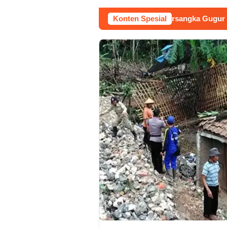
n Raudi Akmal Dikabulkan, Status Tersangka Gugur
Konten Spesial
Duku