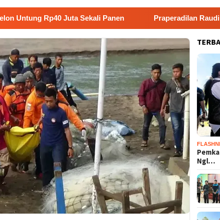
Rp40 Juta Sekali Panen
Praperadilan Raudi Akmal Dika
TERB
FLASHN
Pemka
Ngl…