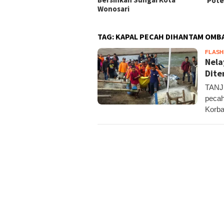
Pote
Wonosari
TAG:
KAPAL PECAH DIHANTAM OMB
FLAS
Nela
Dit
TANJU
pecah
Korba