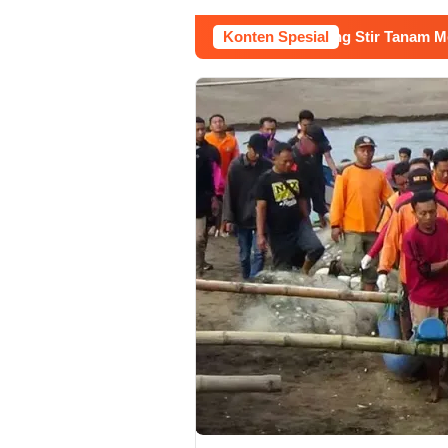
a Buruh Bangunan Sepi, Roni Banting Stir Tanam Melon Untung 
Konten Spesial