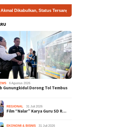
bulkan, Status Tersangka Gugur
Dukung Gerakan Indones
ARU
EWS
6 Agustus 2026
b Gunungkidul Dorong Tol Tembus
REGIONAL
31 Juli 2026
Film “Nalar” Karya Guru SD R…
EKONOMI & BISNIS
31 Juli 2026