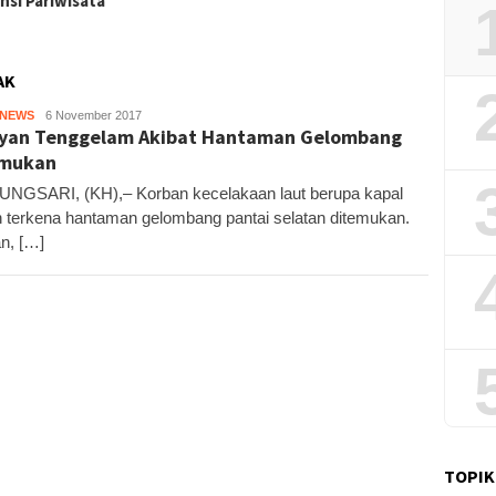
nsi Pariwisata
Sekali
AK
HNEWS
Kandar
6 November 2017
yan Tenggelam Akibat Hantaman Gelombang
emukan
NGSARI, (KH),– Korban kecelakaan laut berupa kapal
 terkena hantaman gelombang pantai selatan ditemukan.
n, […]
TOPIK