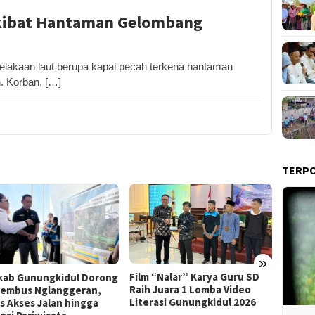
kibat Hantaman Gelombang
akaan laut berupa kapal pecah terkena hantaman
. Korban, […]
TERP
»
Film “Nalar” Karya Guru SD
ab Gunungkidul Dorong
Kerja 
Raih Juara 1 Lomba Video
Tembus Nglanggeran,
Roni B
Literasi Gunungkidul 2026
s Akses Jalan hingga
Melon