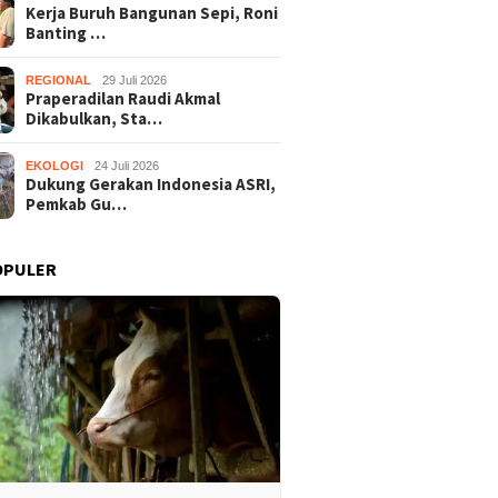
Kerja Buruh Bangunan Sepi, Roni
Banting …
REGIONAL
29 Juli 2026
Praperadilan Raudi Akmal
Dikabulkan, Sta…
EKOLOGI
24 Juli 2026
Dukung Gerakan Indonesia ASRI,
Pemkab Gu…
OPULER
Praperadilan Raudi Akmal
Dukung 
Buruh Bangunan Sepi,
Dikabulkan, Status
ASRI, P
anting Stir Tanam
Tersangka Gugur
Gelar K
 Untung Rp40 Juta
Bersihk