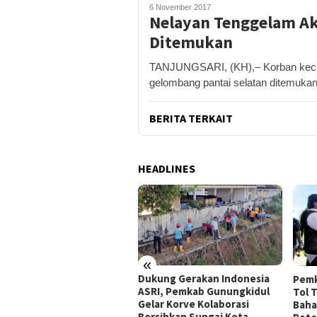
6 November 2017
Nelayan Tenggelam A
Ditemukan
TANJUNGSARI, (KH),– Korban kecel
gelombang pantai selatan ditemukan
BERITA TERKAIT
HEADLINES
«
peradilan Raudi Akmal
Dukung Gerakan Indonesia
Pemk
abulkan, Status
ASRI, Pemkab Gunungkidul
Tol 
rsangka Gugur
Gelar Korve Kolaborasi
Baha
Bersihkan Sungai Kota