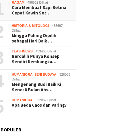
 Panen
1
RAGAM
496662 Dilihat
Wonosar
Cara Membuat Sapi Betina
Cepat Kawin Sec…
2
HISTORIA & MITOLOGI
435697
Dilihat
Minggu Pahing Dipilih
sebagai Hari Baik …
3
FLASHNEWS
433465 Dilihat
Berdalih Punya Konsep
Sendiri Kembangka…
4
HUMANIORA
,
SENI BUDAYA
326083
Dilihat
Mengenang Budi Baik Ki
Seno: 8 Bulan Abs…
5
HUMANIORA
322082 Dilihat
Apa Beda Caos dan Paring?
 POPULER