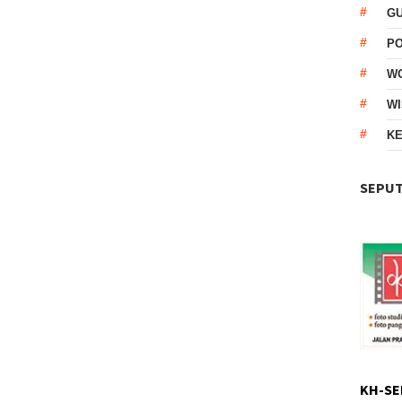
G
P
W
WI
KE
SEPUT
KH-SE