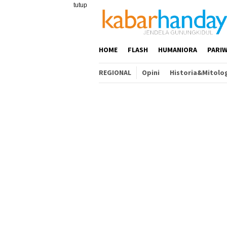
Loncat
tutup
ke
konten
HOME
FLASH
HUMANIORA
PARIW
REGIONAL
Opini
Historia&Mitolo