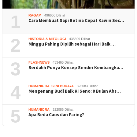
1
RAGAM
496666 Dilihat
Cara Membuat Sapi Betina Cepat Kawin Sec…
2
HISTORIA & MITOLOGI
435699 Dilihat
Minggu Pahing Dipilih sebagai Hari Baik …
3
FLASHNEWS
433465 Dilihat
Berdalih Punya Konsep Sendiri Kembangka…
4
HUMANIORA
,
SENI BUDAYA
326083 Dilihat
Mengenang Budi Baik Ki Seno: 8 Bulan Abs…
5
HUMANIORA
322086 Dilihat
Apa Beda Caos dan Paring?