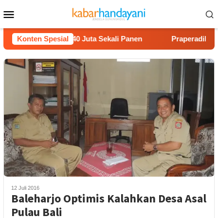
Loncat
Menu
ke
Mobile
konten
on Untung Rp40 Juta Sekali Panen
Konten Spesial
Praperadilan Raudi 
12 Juli 2016
Baleharjo Optimis Kalahkan Desa Asal
Pulau Bali