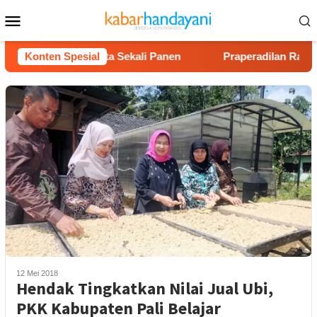
Loncat
Menu
ke
Mobile
konten
Untung Rp40 Juta Sekali Panen
Konten Spesial
Praperadilan Raudi Akma
12 Mei 2018
Hendak Tingkatkan Nilai Jual Ubi,
PKK Kabupaten Pali Belajar