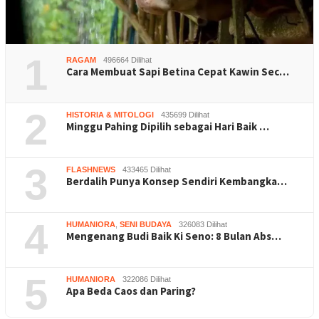
1
RAGAM
496664 Dilihat
Cara Membuat Sapi Betina Cepat Kawin Sec…
2
HISTORIA & MITOLOGI
435699 Dilihat
Minggu Pahing Dipilih sebagai Hari Baik …
3
FLASHNEWS
433465 Dilihat
Berdalih Punya Konsep Sendiri Kembangka…
4
HUMANIORA
,
SENI BUDAYA
326083 Dilihat
Mengenang Budi Baik Ki Seno: 8 Bulan Abs…
5
HUMANIORA
322086 Dilihat
Apa Beda Caos dan Paring?