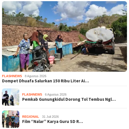
FLASHNEWS
8 Agustus 2026
Dompet Dhuafa Salurkan 150 Ribu Liter Ai…
FLASHNEWS
6 Agustus 2026
Pemkab Gunungkidul Dorong Tol Tembus Ngl…
REGIONAL
31 Juli 2026
Film “Nalar” Karya Guru SD R…