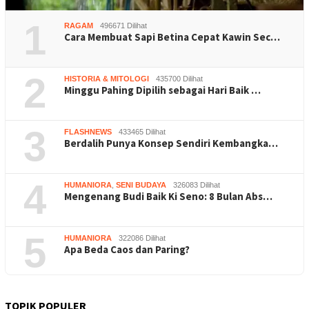
1
RAGAM
496671 Dilihat
Cara Membuat Sapi Betina Cepat Kawin Sec…
2
HISTORIA & MITOLOGI
435700 Dilihat
Minggu Pahing Dipilih sebagai Hari Baik …
3
FLASHNEWS
433465 Dilihat
Berdalih Punya Konsep Sendiri Kembangka…
4
HUMANIORA
,
SENI BUDAYA
326083 Dilihat
Mengenang Budi Baik Ki Seno: 8 Bulan Abs…
5
HUMANIORA
322086 Dilihat
Apa Beda Caos dan Paring?
TOPIK POPULER