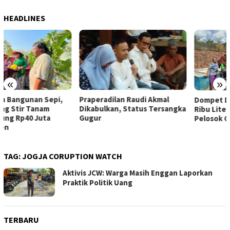
HEADLINES
«
»
Praperadilan Raudi Akmal
Dompet Dhuafa Salurkan 150
Dikabulkan, Status Tersangka
Ribu Liter Air Bersih ke
Gugur
Pelosok Gunungkidul
TAG:
JOGJA CORUPTION WATCH
Aktivis JCW: Warga Masih Enggan Laporkan
Praktik Politik Uang
TERBARU