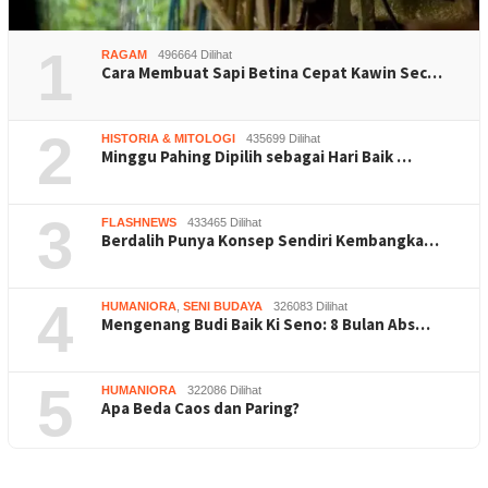
1
RAGAM
496664 Dilihat
Cara Membuat Sapi Betina Cepat Kawin Sec…
2
HISTORIA & MITOLOGI
435699 Dilihat
Minggu Pahing Dipilih sebagai Hari Baik …
3
FLASHNEWS
433465 Dilihat
Berdalih Punya Konsep Sendiri Kembangka…
4
HUMANIORA
,
SENI BUDAYA
326083 Dilihat
Mengenang Budi Baik Ki Seno: 8 Bulan Abs…
5
HUMANIORA
322086 Dilihat
Apa Beda Caos dan Paring?