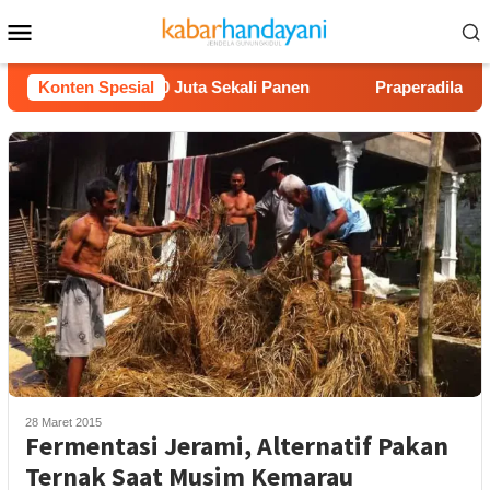
Loncat
Menu
ke
Mobile
konten
on Untung Rp40 Juta Sekali Panen
Konten Spesial
Praperadilan Raudi A
28 Maret 2015
Fermentasi Jerami, Alternatif Pakan
Ternak Saat Musim Kemarau