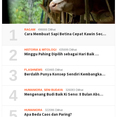
1
RAGAM
496666 Dilihat
Cara Membuat Sapi Betina Cepat Kawin Sec…
2
HISTORIA & MITOLOGI
435699 Dilihat
Minggu Pahing Dipilih sebagai Hari Baik …
3
FLASHNEWS
433465 Dilihat
Berdalih Punya Konsep Sendiri Kembangka…
4
HUMANIORA
,
SENI BUDAYA
326083 Dilihat
Mengenang Budi Baik Ki Seno: 8 Bulan Abs…
5
HUMANIORA
322086 Dilihat
Apa Beda Caos dan Paring?