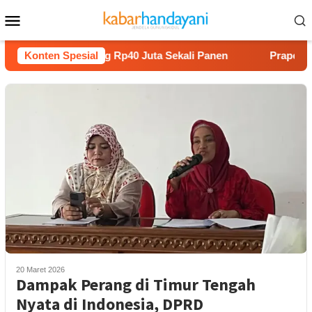
Loncat
Menu
ke
Mobile
konten
am Melon Untung Rp40 Juta Sekali Panen
Konten Spesial
Praperadilan R
20 Maret 2026
Dampak Perang di Timur Tengah
Nyata di Indonesia, DPRD