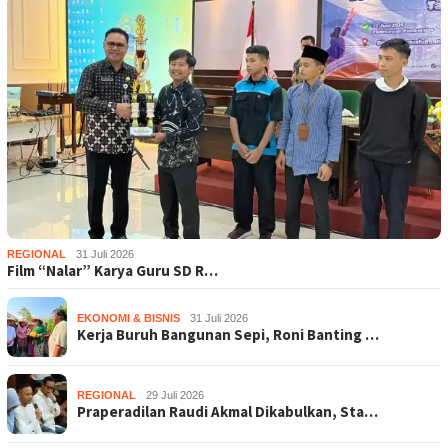
REGIONAL
31 Juli 2026
Film “Nalar” Karya Guru SD R…
EKONOMI & BISNIS
31 Juli 2026
Kerja Buruh Bangunan Sepi, Roni Banting …
REGIONAL
29 Juli 2026
Praperadilan Raudi Akmal Dikabulkan, Sta…