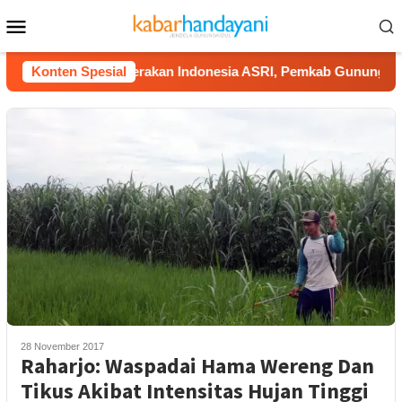
Loncat
Menu
ke
Mobile
konten
Dukung Gerakan Indonesia ASRI, Pemkab Gunungkidul Gelar
Konten Spesial
28 November 2017
Raharjo: Waspadai Hama Wereng Dan
Tikus Akibat Intensitas Hujan Tinggi