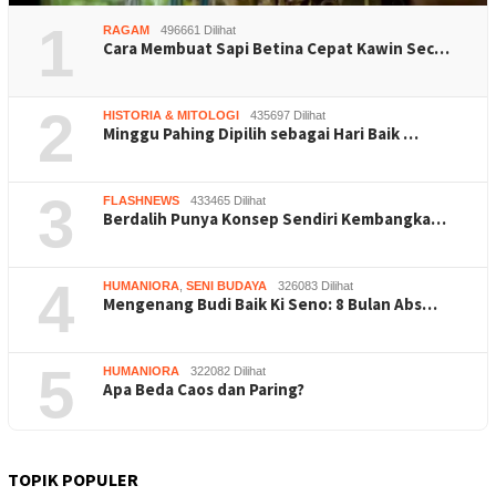
1
RAGAM
496661 Dilihat
Cara Membuat Sapi Betina Cepat Kawin Sec…
2
HISTORIA & MITOLOGI
435697 Dilihat
Minggu Pahing Dipilih sebagai Hari Baik …
3
FLASHNEWS
433465 Dilihat
Berdalih Punya Konsep Sendiri Kembangka…
4
HUMANIORA
,
SENI BUDAYA
326083 Dilihat
Mengenang Budi Baik Ki Seno: 8 Bulan Abs…
5
HUMANIORA
322082 Dilihat
Apa Beda Caos dan Paring?
TOPIK POPULER