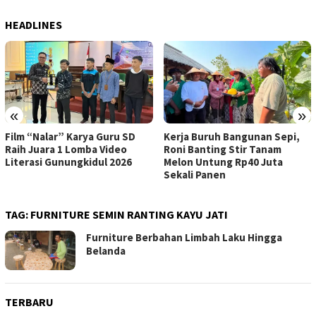
HEADLINES
«
»
Kerja Buruh Bangunan Sepi,
ASI Lancar, Ibu Lebih Tenang:
Roni Banting Stir Tanam
RSUD Wonosari Dampingi Ibu
Melon Untung Rp40 Juta
Hamil dan Menyusui
Sekali Panen
TAG:
FURNITURE SEMIN RANTING KAYU JATI
Furniture Berbahan Limbah Laku Hingga
Belanda
TERBARU