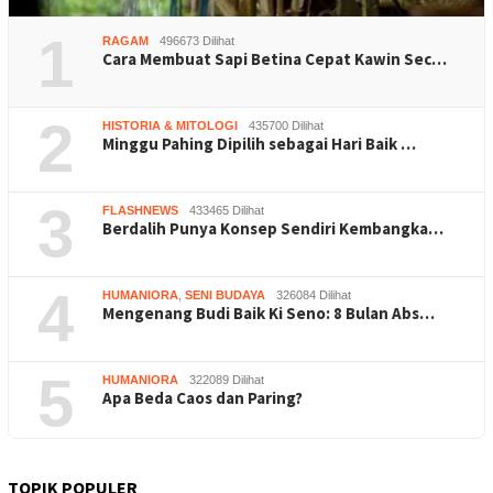
1
RAGAM
496673 Dilihat
Cara Membuat Sapi Betina Cepat Kawin Sec…
2
HISTORIA & MITOLOGI
435700 Dilihat
Minggu Pahing Dipilih sebagai Hari Baik …
3
FLASHNEWS
433465 Dilihat
Berdalih Punya Konsep Sendiri Kembangka…
4
HUMANIORA
,
SENI BUDAYA
326084 Dilihat
Mengenang Budi Baik Ki Seno: 8 Bulan Abs…
5
HUMANIORA
322089 Dilihat
Apa Beda Caos dan Paring?
TOPIK POPULER