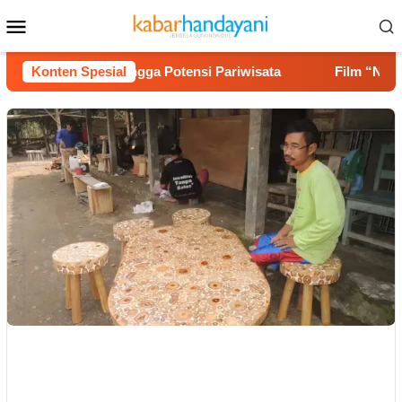
Loncat
Menu
ke
Mobile
konten
ses Jalan hingga Potensi Pariwisata
Konten Spesial
Film “Nalar” Kary