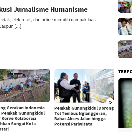
iskusi Jurnalisme Humanisme
k, elektronik, dan online memiliki dampak luas
alaupun […]
TERP
»
Film “Nalar” Karya Guru SD
ab Gunungkidul Dorong
Kerja 
Raih Juara 1 Lomba Video
Tembus Nglanggeran,
Roni B
Literasi Gunungkidul 2026
s Akses Jalan hingga
Melon
nsi Pariwisata
Sekali