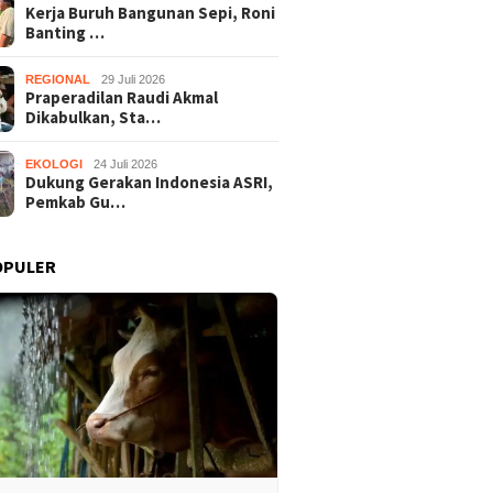
Kerja Buruh Bangunan Sepi, Roni
Banting …
REGIONAL
29 Juli 2026
Praperadilan Raudi Akmal
Dikabulkan, Sta…
EKOLOGI
24 Juli 2026
Dukung Gerakan Indonesia ASRI,
Pemkab Gu…
OPULER
Praperadilan Raudi Akmal
Dukung 
Buruh Bangunan Sepi,
Dikabulkan, Status
ASRI, P
anting Stir Tanam
Tersangka Gugur
Gelar K
 Untung Rp40 Juta
Bersihk
 Panen
Wonosar