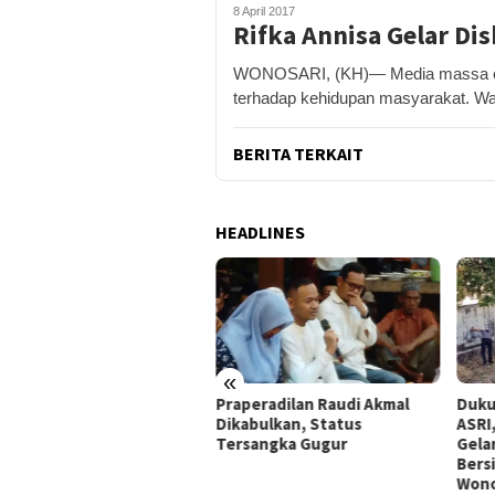
8 April 2017
Rifka Annisa Gelar D
WONOSARI, (KH)— Media massa ceta
terhadap kehidupan masyarakat. W
BERITA TERKAIT
HEADLINES
«
peradilan Raudi Akmal
Dukung Gerakan Indonesia
Pemk
abulkan, Status
ASRI, Pemkab Gunungkidul
Tol 
rsangka Gugur
Gelar Korve Kolaborasi
Baha
Bersihkan Sungai Kota
Pote
Wonosari