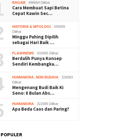
1
RAGAM
496664 Dilihat
Cara Membuat Sapi Betina
Cepat Kawin Sec…
2
HISTORIA & MITOLOGI
435699
Dilihat
Minggu Pahing Dipilih
sebagai Hari Baik …
3
FLASHNEWS
433465 Dilihat
Berdalih Punya Konsep
Sendiri Kembangka…
4
HUMANIORA
,
SENI BUDAYA
326083
Dilihat
Mengenang Budi Baik Ki
Seno: 8 Bulan Abs…
5
HUMANIORA
322085 Dilihat
Apa Beda Caos dan Paring?
 POPULER