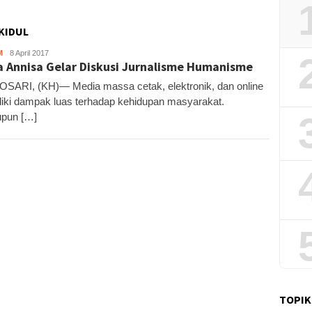
KIDUL
M
Kandar
8 April 2017
a Annisa Gelar Diskusi Jurnalisme Humanisme
ARI, (KH)— Media massa cetak, elektronik, dan online
iki dampak luas terhadap kehidupan masyarakat.
pun […]
TOPIK