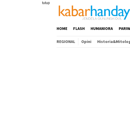
Loncat
tutup
ke
konten
HOME
FLASH
HUMANIORA
PARIW
REGIONAL
Opini
Historia&Mitolo