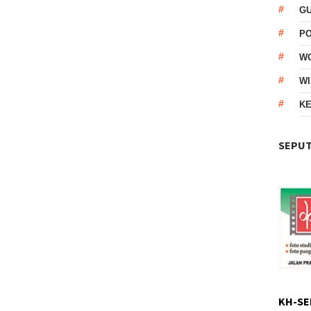
G
P
W
WI
KE
SEPUT
KH-SE