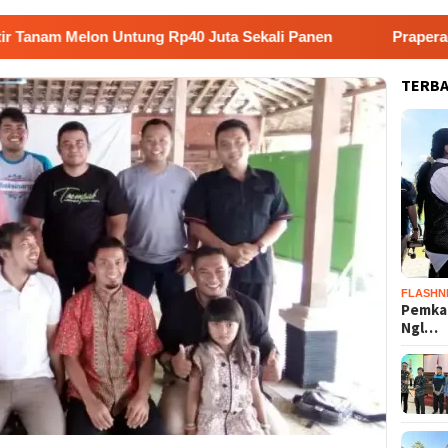
lon Untung Rp40 Juta Sekali Panen
Praperadilan Raudi 
TERB
FLASHN
Pemka
Ngl…