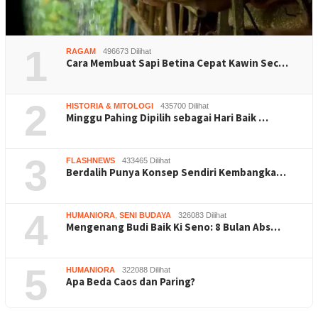
1
RAGAM
496673 Dilihat
Cara Membuat Sapi Betina Cepat Kawin Sec…
2
HISTORIA & MITOLOGI
435700 Dilihat
Minggu Pahing Dipilih sebagai Hari Baik …
3
FLASHNEWS
433465 Dilihat
Berdalih Punya Konsep Sendiri Kembangka…
4
HUMANIORA
,
SENI BUDAYA
326083 Dilihat
Mengenang Budi Baik Ki Seno: 8 Bulan Abs…
5
HUMANIORA
322088 Dilihat
Apa Beda Caos dan Paring?