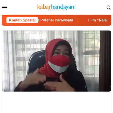
Loncat
Menu
ke
Mobile
konten
 Jalan hingga Potensi Pariwisata
Konten Spesial
Film “Nalar” Karya G