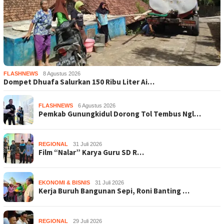
FLASHNEWS
8 Agustus 2026
Dompet Dhuafa Salurkan 150 Ribu Liter Ai…
FLASHNEWS
6 Agustus 2026
Pemkab Gunungkidul Dorong Tol Tembus Ngl…
REGIONAL
31 Juli 2026
Film “Nalar” Karya Guru SD R…
EKONOMI & BISNIS
31 Juli 2026
Kerja Buruh Bangunan Sepi, Roni Banting …
REGIONAL
29 Juli 2026