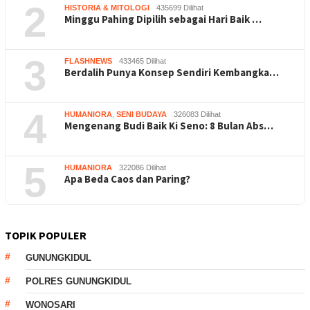
2
HISTORIA & MITOLOGI
435699 Dilihat
Minggu Pahing Dipilih sebagai Hari Baik …
3
FLASHNEWS
433465 Dilihat
Berdalih Punya Konsep Sendiri Kembangka…
4
HUMANIORA
,
SENI BUDAYA
326083 Dilihat
Mengenang Budi Baik Ki Seno: 8 Bulan Abs…
5
HUMANIORA
322086 Dilihat
Apa Beda Caos dan Paring?
TOPIK POPULER
GUNUNGKIDUL
POLRES GUNUNGKIDUL
WONOSARI