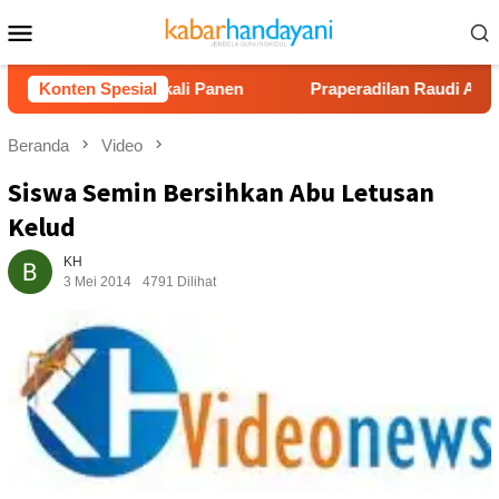
Loncat
Menu
ke
Mobile
konten
p40 Juta Sekali Panen
Konten Spesial
Praperadilan Raudi Akmal Dikabu
Beranda
Video
Siswa Semin Bersihkan Abu Letusan
Kelud
KH
3 Mei 2014
4791 Dilihat