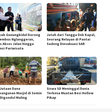
ab Gunungkidul Dorong
Jatuh dari Tangga Dek Kapal,
Tembus Nglanggeran,
Seorang Nelayan di Pantai
s Akses Jalan hingga
Sadeng Dievakuasi SAR
nsi Pariwisata
! Jutaan Dana
Siswa SD Meninggal Dunia
angunan Masjid di Semin
Terkena Muatan Besi Hollow
 Digondol Maling
Pikap