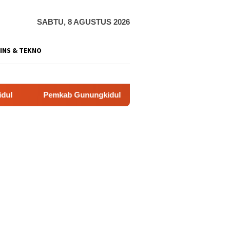
SABTU, 8 AGUSTUS 2026
INS & TEKNO
ab Gunungkidul Dorong Tol Tembus Nglanggeran, Bahas Akses 