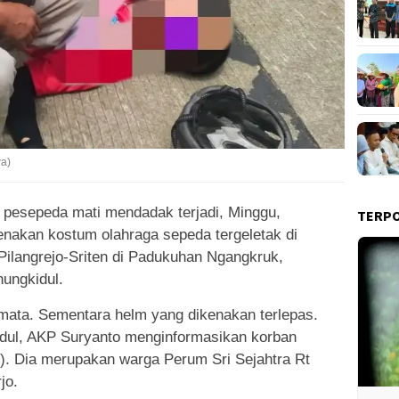
a)
 pesepeda mati mendadak terjadi, Minggu,
TERP
enakan kostum olahraga sepeda tergeletak di
Pilangrejo-Sriten di Padukuhan Ngangkruk,
nungkidul.
ata. Sementara helm yang dikenakan terlepas.
ul, AKP Suryanto menginformasikan korban
. Dia merupakan warga Perum Sri Sejahtra Rt
jo.