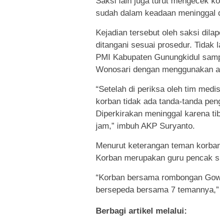
Saksi lain juga turut mengecek k
sudah dalam keadaan meninggal 
Kejadian tersebut oleh saksi dila
ditangani sesuai prosedur. Tida
PMI Kabupaten Gunungkidul sam
Wonosari dengan menggunakan a
“Setelah di periksa oleh tim med
korban tidak ada tanda-tanda pe
Diperkirakan meninggal karena tib
jam,” imbuh AKP Suryanto.
Menurut keterangan teman korban,
Korban merupakan guru pencak sila
“Korban bersama rombongan Gowe
bersepeda bersama 7 temannya,” 
Berbagi artikel melalui: