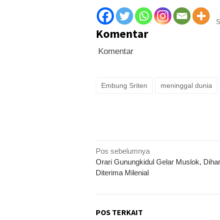
S
Komentar
Komentar
Embung Sriten
meninggal dunia
Navigasi
Pos sebelumnya
Orari Gunungkidul Gelar Muslok, Diha
pos
Diterima Milenial
POS TERKAIT