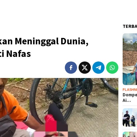
TERB
an Meninggal Dunia,
i Nafas
FLASHN
Dompet
Ai…