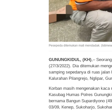
Pesepeda ditemukan mati mendadak. (Istimew
GUNUNGKIDUL, (KH)
,– Seorang
(27/3/2022). Dia ditemukan meng
samping sepedanya di ruas jalan 
Kalurahan Pilangrejo, Nglipar, Gu
Korban masih mengenakan kaca m
Kasubag Humas Polres Gunungkid
bernama Bangun Supardiyono (49)
03/09, Kenep, Sukoharjo, Sukohar