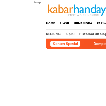
Loncat
tutup
ke
konten
HOME
FLASH
HUMANIORA
PARIW
REGIONAL
Opini
Historia&Mitolo
Konten Spesial
Dompet Dhuafa Salurkan