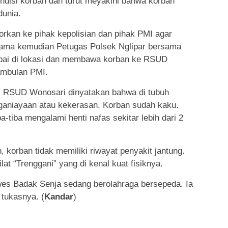
ondisi korban dan turut meyakini bahwa korban
dunia.
porkan ke pihak kepolisian dan pihak PMI agar
k lama kemudian Petugas Polsek Nglipar bersama
pai di lokasi dan membawa korban ke RSUD
mbulan PMI.
is RSUD Wonosari dinyatakan bahwa di tubuh
nganiayaan atau kekerasan. Korban sudah kaku.
a-tiba mengalami henti nafas sekitar lebih dari 2
 korban tidak memiliki riwayat penyakit jantung.
t “Trenggani” yang di kenal kuat fisiknya.
s Badak Senja sedang berolahraga bersepeda. Ia
tukasnya. (
Kandar
)