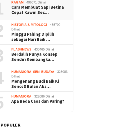
1
RAGAM
496671 Dilihat
Cara Membuat Sapi Betina
Cepat Kawin Sec…
2
HISTORIA & MITOLOGI
435700
Dilihat
Minggu Pahing Dipilih
sebagai Hari Baik …
3
FLASHNEWS
433465 Dilihat
Berdalih Punya Konsep
Sendiri Kembangka…
4
HUMANIORA
,
SENI BUDAYA
326083
Dilihat
Mengenang Budi Baik Ki
Seno: 8 Bulan Abs…
5
HUMANIORA
322086 Dilihat
Apa Beda Caos dan Paring?
 POPULER