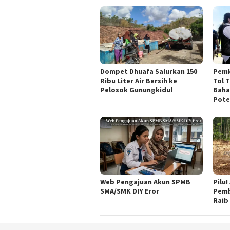
Dompet Dhuafa Salurkan 150
Pemk
Ribu Liter Air Bersih ke
Tol 
Pelosok Gunungkidul
Baha
Pote
Web Pengajuan Akun SPMB
Pilu
SMA/SMK DIY Eror
Pemb
Raib