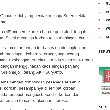
G
P
Gunungkidul yang hendak menuju Sriten sekitar
W
nto.
WI
to (48) menemukan korban tergeletak di tengah
KE
an. Saksi menduga korban telah meninggal dunia.
egera mencari teman korban yang dimungkinkan
SEPUT
lah mendapati beberapa orang yang sedang
ada rombongan tersebut jika ada salah satu orang
an dengan menggunakan kaos lengan panjang
 Sukoharjo,” terang AKP Suryanto.
bersama dengan rombongan pesepeda tersebut
isi korban, sesampainya di tempat korban
peda tersebut mengecek kondisi korban dan
ut adalah teman rombongan mereka.
KH-SE