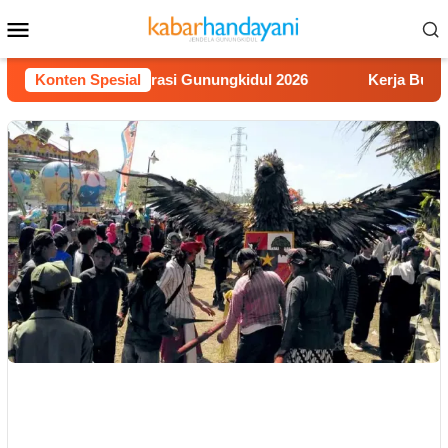
Loncat
Menu
ke
Mobile
konten
omba Video Literasi Gunungkidul 2026
Konten Spesial
Kerja Buruh Bang