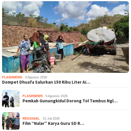
FLASHNEWS
8 Agustus 2026
Dompet Dhuafa Salurkan 150 Ribu Liter Ai…
FLASHNEWS
6 Agustus 2026
Pemkab Gunungkidul Dorong Tol Tembus Ngl…
REGIONAL
31 Juli 2026
Film “Nalar” Karya Guru SD R…