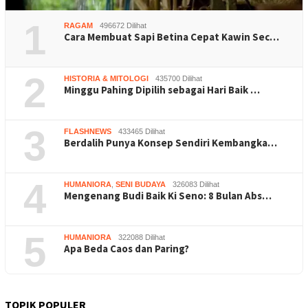
1
RAGAM
496672 Dilihat
Cara Membuat Sapi Betina Cepat Kawin Sec…
2
HISTORIA & MITOLOGI
435700 Dilihat
Minggu Pahing Dipilih sebagai Hari Baik …
3
FLASHNEWS
433465 Dilihat
Berdalih Punya Konsep Sendiri Kembangka…
4
HUMANIORA
,
SENI BUDAYA
326083 Dilihat
Mengenang Budi Baik Ki Seno: 8 Bulan Abs…
5
HUMANIORA
322088 Dilihat
Apa Beda Caos dan Paring?
TOPIK POPULER