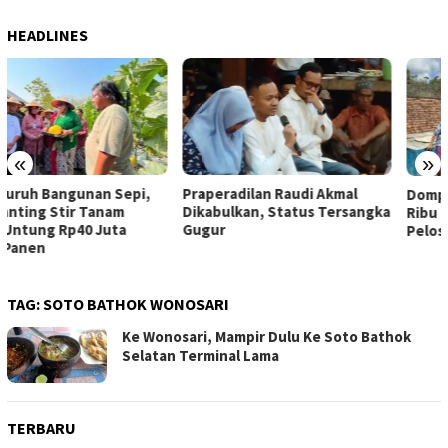
HEADLINES
«
»
Praperadilan Raudi Akmal
Dompet Dhuafa Salurkan 150
Dikabulkan, Status Tersangka
Ribu Liter Air Bersih ke
Gugur
Pelosok Gunungkidul
TAG:
SOTO BATHOK WONOSARI
Ke Wonosari, Mampir Dulu Ke Soto Bathok
Selatan Terminal Lama
TERBARU