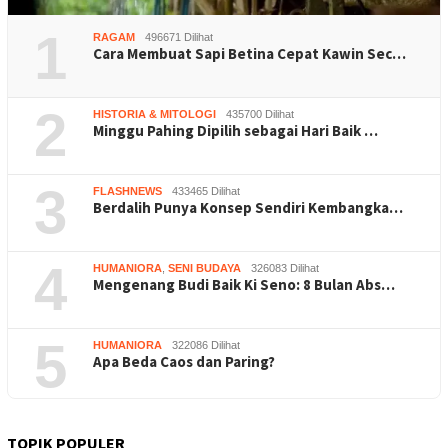
1
RAGAM
496671 Dilihat
Cara Membuat Sapi Betina Cepat Kawin Sec…
2
HISTORIA & MITOLOGI
435700 Dilihat
Minggu Pahing Dipilih sebagai Hari Baik …
3
FLASHNEWS
433465 Dilihat
Berdalih Punya Konsep Sendiri Kembangka…
4
HUMANIORA
,
SENI BUDAYA
326083 Dilihat
Mengenang Budi Baik Ki Seno: 8 Bulan Abs…
5
HUMANIORA
322086 Dilihat
Apa Beda Caos dan Paring?
TOPIK POPULER