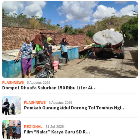
FLASHNEWS
8 Agustus 2026
Dompet Dhuafa Salurkan 150 Ribu Liter Ai…
FLASHNEWS
6 Agustus 2026
Pemkab Gunungkidul Dorong Tol Tembus Ngl…
REGIONAL
31 Juli 2026
Film “Nalar” Karya Guru SD R…