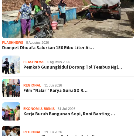
FLASHNEWS
8 Agustus 2026
Dompet Dhuafa Salurkan 150 Ribu Liter Ai…
FLASHNEWS
6 Agustus 2026
Pemkab Gunungkidul Dorong Tol Tembus Ngl…
REGIONAL
31 Juli 2026
Film “Nalar” Karya Guru SD R…
EKONOMI & BISNIS
31 Juli 2026
Kerja Buruh Bangunan Sepi, Roni Banting …
REGIONAL
29 Juli 2026