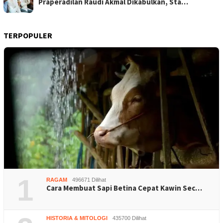
Praperadilan Raudi Akmal Dikabulkan, Sta…
TERPOPULER
1
RAGAM
496671 Dilihat
Cara Membuat Sapi Betina Cepat Kawin Sec…
HISTORIA & MITOLOGI
435700 Dilihat