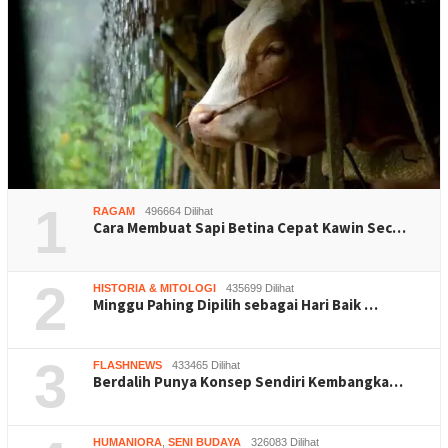
1
RAGAM
496664 Dilihat
Cara Membuat Sapi Betina Cepat Kawin Sec…
2
HISTORIA & MITOLOGI
435699 Dilihat
Minggu Pahing Dipilih sebagai Hari Baik …
3
FLASHNEWS
433465 Dilihat
Berdalih Punya Konsep Sendiri Kembangka…
HUMANIORA
,
SENI BUDAYA
326083 Dilihat