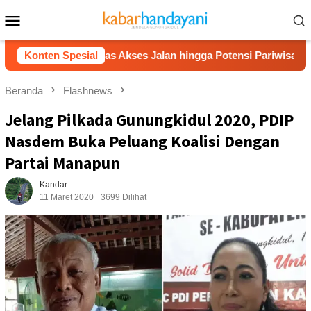
Loncat
Menu
ke
Mobile
konten
an, Bahas Akses Jalan hingga Potensi Pariwisata
Konten Spesial
Fil
Beranda
Flashnews
Jelang Pilkada Gunungkidul 2020, PDIP
Nasdem Buka Peluang Koalisi Dengan
Partai Manapun
Kandar
11 Maret 2020
3699 Dilihat