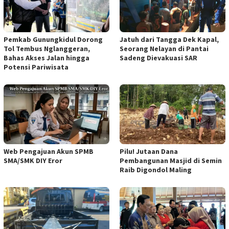
Pemkab Gunungkidul Dorong
Jatuh dari Tangga Dek Kapal,
Tol Tembus Nglanggeran,
Seorang Nelayan di Pantai
Bahas Akses Jalan hingga
Sadeng Dievakuasi SAR
Potensi Pariwisata
Web Pengajuan Akun SPMB
Pilu! Jutaan Dana
SMA/SMK DIY Eror
Pembangunan Masjid di Semin
Raib Digondol Maling