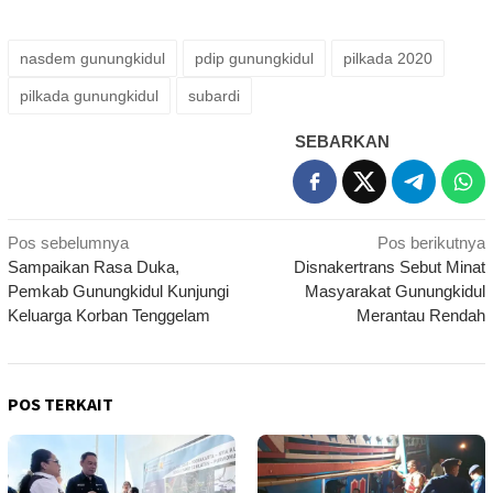
nasdem gunungkidul
pdip gunungkidul
pilkada 2020
pilkada gunungkidul
subardi
SEBARKAN
Navigasi
Pos sebelumnya
Pos berikutnya
Sampaikan Rasa Duka,
Disnakertrans Sebut Minat
pos
Pemkab Gunungkidul Kunjungi
Masyarakat Gunungkidul
Keluarga Korban Tenggelam
Merantau Rendah
POS TERKAIT